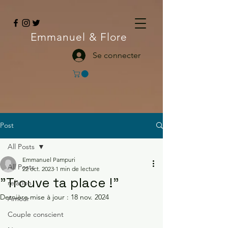
Emmanuel
& Flore
Se connecter
Post
All Posts
Emmanuel Pampuri
All Posts
22 oct. 2023
1 min de lecture
"Trouve ta place !"
relation
Dernière mise à jour :
18 nov. 2024
Amour
Couple conscient