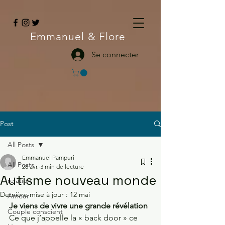
Emmanuel
& Flore
Se connecter
Post
All Posts
Emmanuel Pampuri
All Posts
28 avr.
3 min de lecture
Autisme nouveau monde
relation
Dernière mise à jour :
12 mai
Amour
Je viens de vivre une grande révélation
Couple conscient
Ce que j’appelle la « back door » ce 