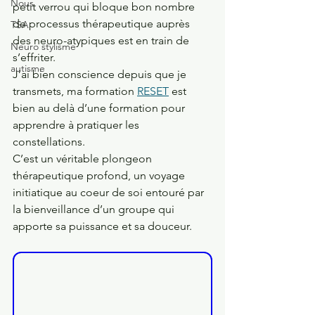
Nous
petit verrou qui bloque bon nombre 
de processus thérapeutique auprès 
TSA
des neuro-atypiques est en train de 
Neuro stylisme
s’effriter.
autisme
J’ai bien conscience depuis que je 
transmets, ma formation 
RESET
 est 
bien au delà d’une formation pour 
apprendre à pratiquer les 
constellations.
C’est un véritable plongeon 
thérapeutique profond, un voyage 
initiatique au coeur de soi entouré par 
la bienveillance d’un groupe qui 
apporte sa puissance et sa douceur.