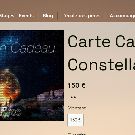
 Stages - Events
Blog
l'école des pères
Accompag
Carte C
Constell
150 €
Montant
150 €
Quantité