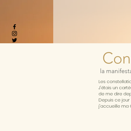
Cons
la manifest
Les constellat
J'étais un cart
de me dire depu
Depuis ce jour 
j'accueille ma 