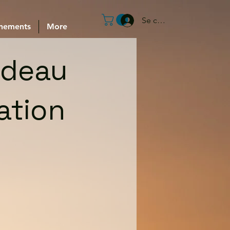
Se connecter
nements
More
adeau
ation