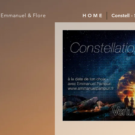
Emmanuel
& Flore
H O M E
Constell -