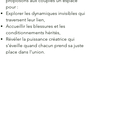
proposons aux couples un espace
pour :
Explorer les dynamiques invisibles qui
traversent leur lien,
Accueillir les blessures et les
conditionnements hérités,
Révéler la puissance créatrice qui
s’éveille quand chacun prend sa juste
place dans l’union.
Duo Alchimique, c’est l’art de
transformer les tensions en croissance,
les blocages en ouverture, les
différences en complémentarité.
Un chemin où la relation devient une
alchimie consciente, un creuset de
transformation et d’amour.
Nous avons nous-mêmes fait le choix
de marcher ensemble sans masque ni
séduction, mais dans l’évidence de
l’alchimie.
De cette rencontre est née une