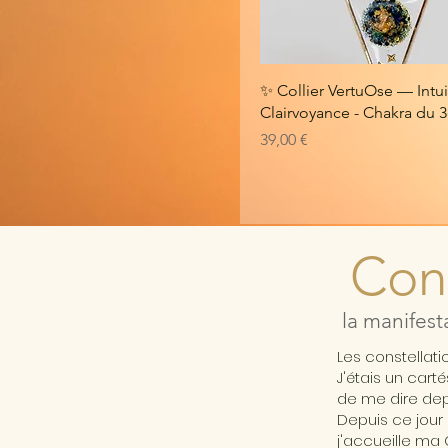
✨ Collier VertuOse — Intui
Clairvoyance - Chakra du 
Prix
39,00 €
Cons
la manifest
Les constellat
J'étais un cart
de me dire depu
Depuis ce jour 
j'accueille ma 