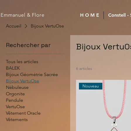
Emmanuel
& Flore
H O M E
Constell -
Accueil
Bijoux VertuOse
Rechercher par
Bijoux VertuO
Tous les articles
BALEK
6 articles
Bijoux Géométrie Sacrée
Bijoux VertuOse
Nouveau
Nébuleuse
Orgonite
Pendule
VertuOse
Vêtement Oracle
Vêtements