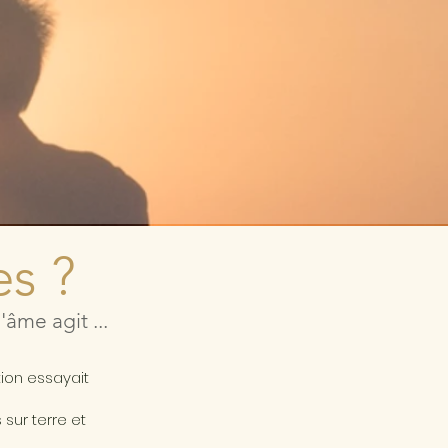
es ?
âme agit ...
a
tion essayait
sur terre et