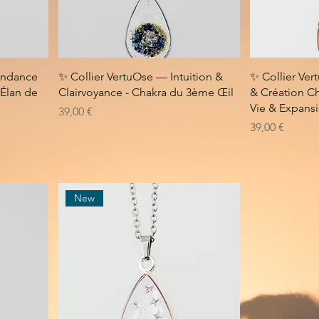
ondance
✨ Collier VertuOse — Intuition &
✨ Collier Ve
 Élan de
Clairvoyance - Chakra du 3ème Œil
& Création Ch
Vie & Expans
Prix
39,00 €
Prix
39,00 €
New