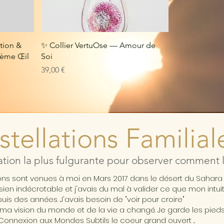
tion &
✨ Collier VertuOse — Amour de
3ème Œil
Soi
Prix
39,00 €
tellations Familial
ation la plus fulgurante pour observer comment l'
ions sont venues à moi en Mars 2017 dans le désert du Sahar
ésien indécrotable et j'avais du mal à valider ce que mon intui
is des années. J'avais besoin de "voir pour croire"
ma vision du monde et de la vie a changé. Je garde les pieds 
Connexion aux Mondes Subtils le coeur grand ouvert ...