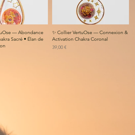
rtuOse — Abondance
✨ Collier VertuOse — Connexion &
akra Sacré • Élan de
Activation Chakra Coronal
ion
Prix
39,00 €