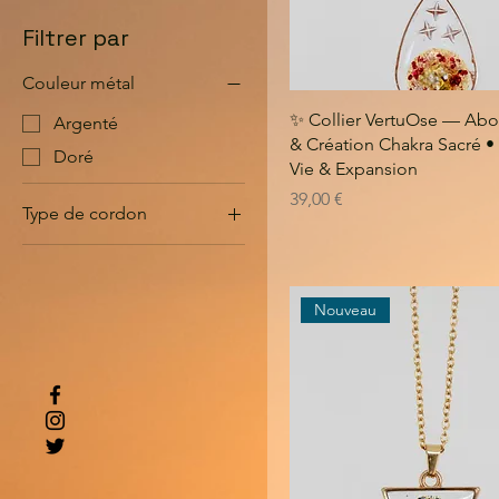
Filtrer par
Couleur métal
✨ Collier VertuOse — Ab
Argenté
& Création Chakra Sacré •
Doré
Vie & Expansion
Prix
39,00 €
Type de cordon
Chaîne acier inoxydable
Cordon Couleur
Nouveau
Cordon cuir