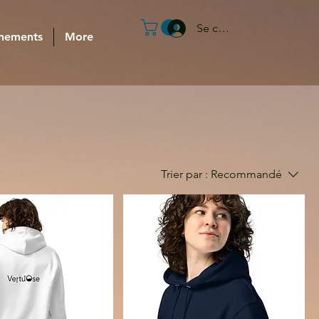
Se connecter
nements
More
Trier par :
Recommandé