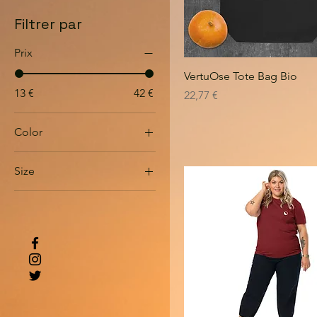
Filtrer par
Prix
VertuOse Tote Bag Bio
13 €
42 €
Prix
22,77 €
Color
Anthracite
Size
Black
2XL
Bottle Green
3XL
Burgundy
4XL
Dark Heather Blue
5XL
Dark Heather Grey
L
Deep Charcoal Grey
M
Desert Dust