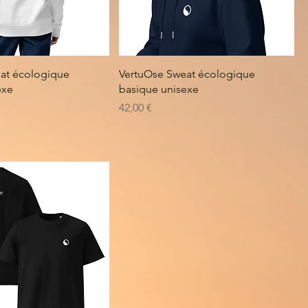
at écologique
VertuOse Sweat écologique
exe
basique unisexe
Prix
42,00 €