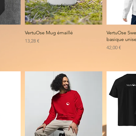
VertuOse Mug émaillé
VertuOse Swe
basique unis
Prix
13,28 €
Prix
42,00 €