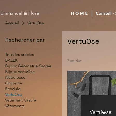
Emmanuel
& Flore
H O M E
Constell -
Accueil
VertuOse
Rechercher par
VertuOse
Tous les articles
BALEK
7 articles
Bijoux Géométrie Sacrée
Bijoux VertuOse
Nébuleuse
Orgonite
Pendule
VertuOse
Vêtement Oracle
Vêtements