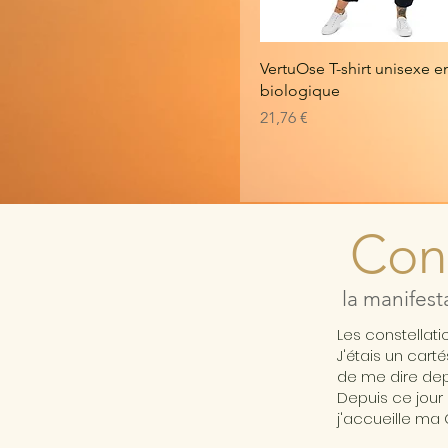
S
French Navy
XL
Khaki
VertuOse T-shirt unisexe e
XXL
Red
biologique
Royal Blue
Prix
21,76 €
Stargazer
White
Cons
la manifest
Les constellat
J'étais un cart
de me dire depu
Depuis ce jour 
j'accueille ma 