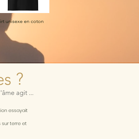
irt unisexe en coton
es ?
âme agit ...
a
tion essayait
sur terre et