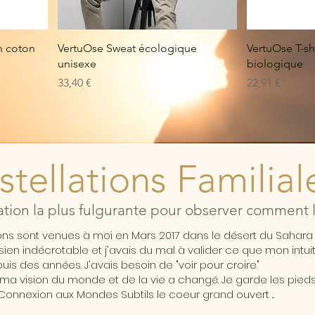
n coton
VertuOse Sweat écologique
VertuOse T-sh
unisexe
biologique
Prix
Prix
33,40 €
22,91 €
tellations Familial
ation la plus fulgurante pour observer comment l'
ions sont venues à moi en Mars 2017 dans le désert du Sahar
ésien indécrotable et j'avais du mal à valider ce que mon intui
is des années. J'avais besoin de "voir pour croire"
ma vision du monde et de la vie a changé. Je garde les pieds 
Connexion aux Mondes Subtils le coeur grand ouvert ...