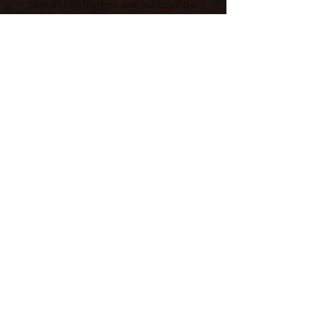
sûrs et conformes aux normes de 
l'UE. Pour toute question ou 
préoccupation liée à la sécurité 
des produits, veuillez nous 
contacter à 
e@emmanuelpampuri.fr
 ou nous 
écrire à 
Mas des Pères 34130
Mauguio.
Constellations Familiales ?
la manifestation la plus
fulgurante pour observer
comment l'âme agit ...
Les constellations sont venues à moi
en Mars 2017 dans le désert du