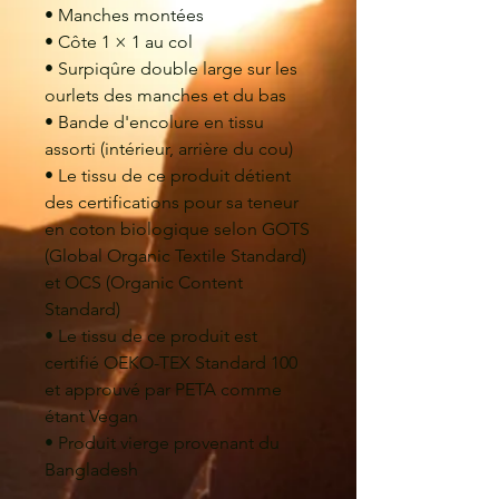
• Manches montées
• Côte 1 × 1 au col
• Surpiqûre double large sur les 
ourlets des manches et du bas
• Bande d'encolure en tissu 
assorti (intérieur, arrière du cou)
• Le tissu de ce produit détient 
des certifications pour sa teneur 
en coton biologique selon GOTS 
(Global Organic Textile Standard) 
et OCS (Organic Content 
Standard)
• Le tissu de ce produit est 
certifié OEKO-TEX Standard 100 
et approuvé par PETA comme 
étant Vegan
• Produit vierge provenant du 
Bangladesh