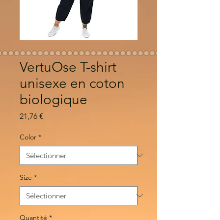
VertuOse T-shirt
unisexe en coton
biologique
Prix
21,76 €
Color
*
Size
*
Quantité
*