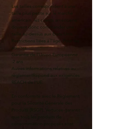
Les tailles correspondent à une 
taille plus petite sur le marché 
américain, les clients américains 
doivent donc commander une 
taille au-dessus aux États-Unis.
Restrictions liées à l'âge :Pour les 
adultes
Garantie de l'Union Européenne 
:2 ans
Autres informations relatives au 
règlementRépond aux exigences 
REACH de l'UE.
En conformité avec le Règlement 
pour la Sécurité Générale des 
Produits (RSGP), 
Vertuose
 garantit 
que tous les produits de 
consommation proposés sont 