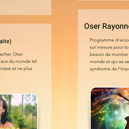
Oser Rayonn
raite)
Programme d'acco
sur mesure pour tou
acher, Oser
besoin de montrer l
 face du monde tel
monde et qui se se
mière et ne plus
syndrome de l'impos
.