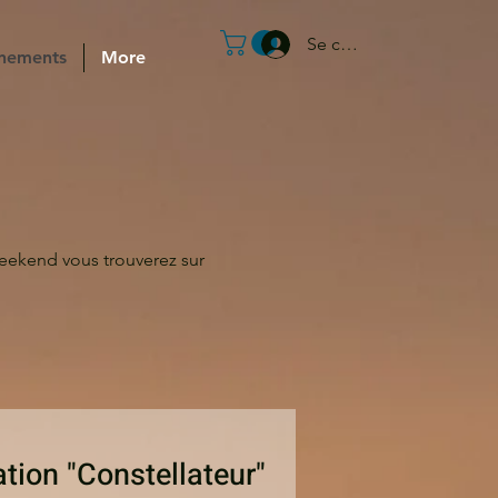
Se connecter
nements
More
 weekend vous trouverez sur
ion "Constellateur"