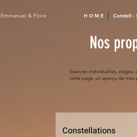
Emmanuel
& Flore
H O M E
Constell -
Nos prop
Séances individuelles, stages, a
cette page, un aperçu de mes
Constellations