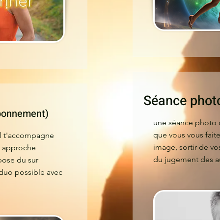
Séance pho
bonnement)
une séance photo 
que vous vous faite
l t'accompagne
image, sortir de v
ne approche
du jugement des au
opose du sur
uo possible avec