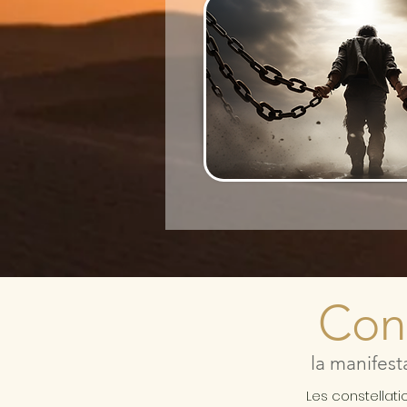
Cons
la manifest
Les constellat