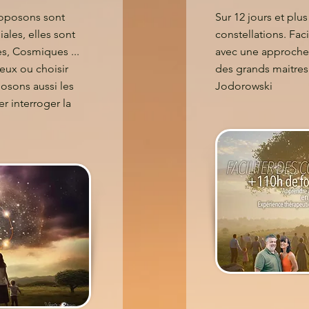
roposons sont
Sur 12 jours et plus
ales, elles sont
constellations. Fac
s, Cosmiques ...
avec une approche 
eux ou choisir
des grands maitres
sons aussi les
Jodorowski
r interroger la