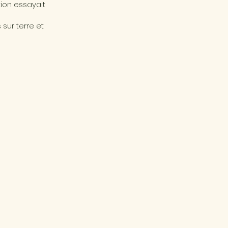
tion essayait
sur terre et