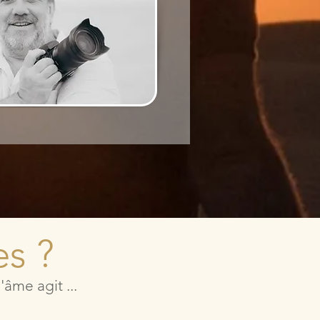
es ?
âme agit ...
a