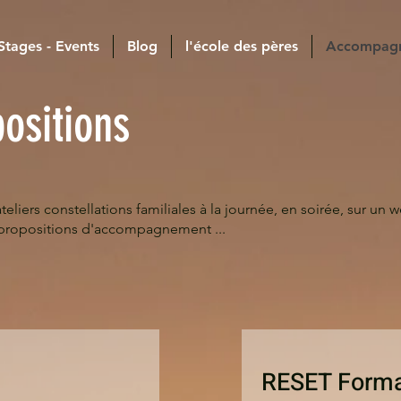
 Stages - Events
Blog
l'école des pères
Accompag
ositions
teliers constellations familiales à la journée, en soirée, sur un
 propositions d'accompagnement ...
RESET Format