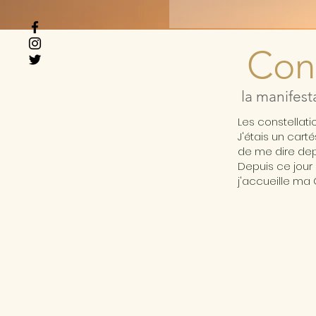
Cons
la manifest
Les constellat
J'étais un cart
de me dire depu
Depuis ce jour 
j'accueille ma 