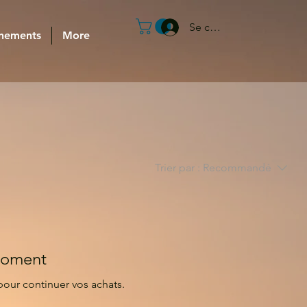
Se connecter
nements
More
Trier par :
Recommandé
 moment
pour continuer vos achats.