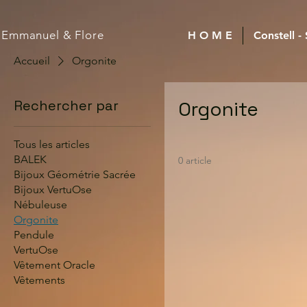
Emmanuel
& Flore
H O M E
Constell -
Accueil
Orgonite
Rechercher par
Orgonite
Tous les articles
BALEK
0 article
Bijoux Géométrie Sacrée
Bijoux VertuOse
Nébuleuse
Orgonite
Pendule
VertuOse
Vêtement Oracle
Vêtements