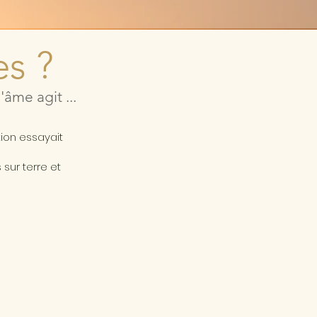
es ?
âme agit ...
a
tion essayait
sur terre et