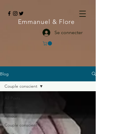
Emmanuel
& Flore
Se connecter
Blog
Couple conscient
All Posts
relation
Amour
Couple conscient
Nous