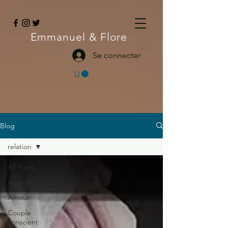
Emmanuel
& Flore
Se connecter
Blog
relation
All Posts
relation
Amour
Couple
conscient