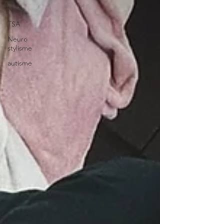
Nous
TSA
Neuro
stylisme
autisme