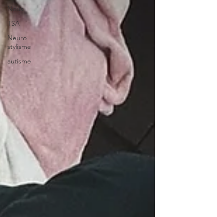
Nous
TSA
Neuro
stylisme
autisme