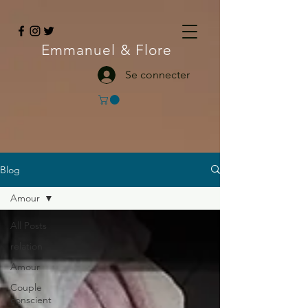
Emmanuel
& Flore
Se connecter
Blog
Amour
All Posts
relation
Amour
Couple
conscient