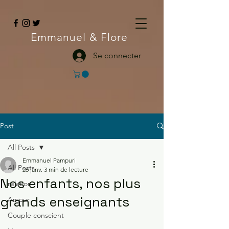
Emmanuel
& Flore
Se connecter
Post
All Posts
Emmanuel Pampuri
All Posts
26 janv.
3 min de lecture
Nos enfants, nos plus
relation
grands enseignants
Amour
Couple conscient