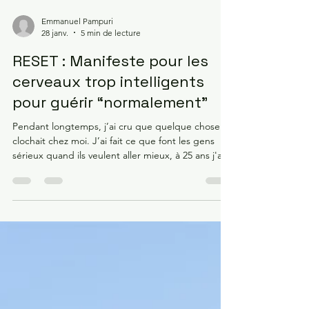
Emmanuel Pampuri
28 janv.
5 min de lecture
RESET : Manifeste pour les
cerveaux trop intelligents
pour guérir “normalement”
Pendant longtemps, j’ai cru que quelque chose
clochait chez moi. J’ai fait ce que font les gens
sérieux quand ils veulent aller mieux, à 25 ans j'ai
eu l'élan d'aller voir un "psy" : j’ai consulté, j’ai
payé, j’ai essayé. Beaucoup. PNL, hypnose, EMDR,
psychologues, psychiatres, analyses freudiennes,
lacaniennes, analyse transactionnelle, Gestalt
thérapie… Des années de travail. Des milliers
d’euros. Des praticiens compétents, sincères,