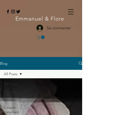
Emmanuel
& Flore
Se connecter
Blog
All Posts
All Posts
relation
Amour
Couple
conscient