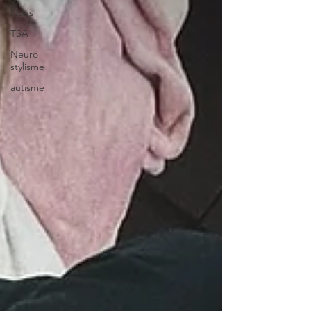
Nous
TSA
Neuro
stylisme
autisme