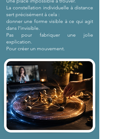
Une place impossible à trouver.
La constellation individuelle à distance
sert précisément à cela :
donner une forme visible à ce qui agit
dans l’invisible.
Pas pour fabriquer une jolie
explication.
Pour créer un mouvement.