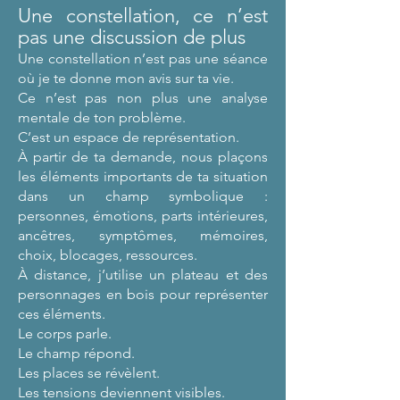
Une constellation, ce n’est
pas une discussion de plus
Une constellation n’est pas une séance
où je te donne mon avis sur ta vie.
Ce n’est pas non plus une analyse
mentale de ton problème.
C’est un espace de représentation.
À partir de ta demande, nous plaçons
les éléments importants de ta situation
dans un champ symbolique :
personnes, émotions, parts intérieures,
ancêtres, symptômes, mémoires,
choix, blocages, ressources.
À distance, j’utilise un plateau et des
personnages en bois pour représenter
ces éléments.
Le corps parle.
Le champ répond.
Les places se révèlent.
Les tensions deviennent visibles.