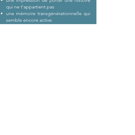
une impression de porter une histoire
qui ne t’appartient pas
une mémoire transgénérationnelle qui
semble encore active
Il ne s’agit pas de prouver quelque
chose.
Il s’agit d’observer ce qui se montre,
puis d’accompagner ce qui peut se
remettre en ordre.