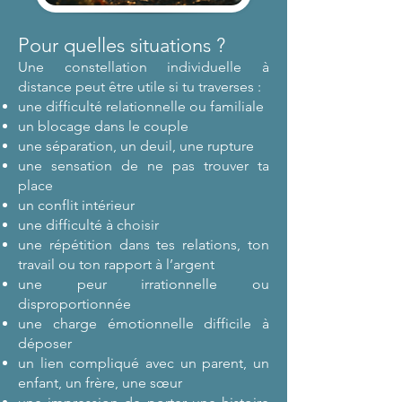
Pour quelles situations ?
Une constellation individuelle à
distance peut être utile si tu traverses :
une difficulté relationnelle ou familiale
un blocage dans le couple
une séparation, un deuil, une rupture
une sensation de ne pas trouver ta
place
un conflit intérieur
une difficulté à choisir
une répétition dans tes relations, ton
travail ou ton rapport à l’argent
une peur irrationnelle ou
disproportionnée
une charge émotionnelle difficile à
déposer
un lien compliqué avec un parent, un
enfant, un frère, une sœur