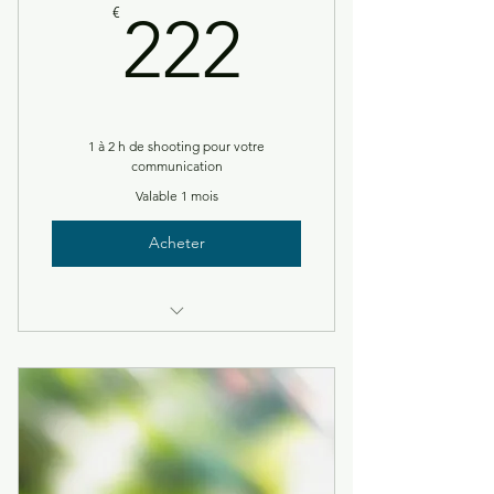
222€
€
222
1 à 2 h de shooting pour votre
communication
Valable 1 mois
Acheter
2 H de prises de vues en lumière
naturelle dans joli décors