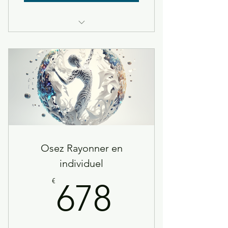
Séance individuelle à distance ou
en présence à Baillargues
Osez Rayonner en
individuel
678€
€
678