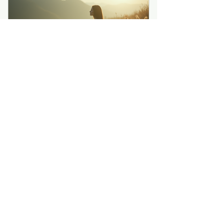
Retraite Oser Rayonner
6x
92,50€
€
92,50
Tous les mois
+22 € frais liés au financement
Pour t'offrir la retraite Oser Rayonner et
payer sous forme de petites mensualités
...
Valable 6 mois