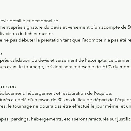
devis détaillé et personnalisé.
ent après signature du devis et versement d’un acompte de 5
livraison du fichier master.
 de ne pas débuter la prestation tant que l’acompte n’a pas été r
e
après validation du devis et versement de l’acompte, ce dernier r
rs avant le tournage, le Client sera redevable de 70 % du montan
nnexes
e déplacement, hébergement et restauration de l’équipe.
turés au-delà d’un rayon de 30 km du lieu de départ de l’équip
res, le tournage ne pourra pas être effectué le jour même, et un
pas, parkings, hébergements, etc.) seront refacturés sur justifica