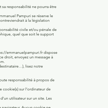
 sa responsabilité ne pourra être
 Emmanuel Pampuri se réserve le
treviendrait à la législation
onsabilité civile et/ou pénale de
phique, quel que soit le support
ps://emmanuelpampuri.fr
dispose
 ce droit, envoyez un message à
om
.
estinataire…), lisez notre
toute responsabilité à propos de
e cookie(s) sur l’ordinateur de
d’un utilisateur sur un site. Les
re navigateur. Aucun cookie ne