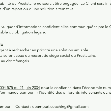
bilité du Prestataire ne saurait être engagée. Le Client sera inf
 d’un report ou d’une solution alternative.
divulguer d’informations confidentielles communiquées par le C
lable ou obligation légale.
le
gagent à rechercher en priorité une solution amiable.
 seront ceux du ressort du siège social du Prestataire.
u droit français.
 2004-575 du 21 juin 2004
pour la confiance dans l’économie numér
//emmanuelpampuri.fr
l’identité des différents intervenants dans
ampuri – Contact :
epampuri.coaching@gmail.com
–