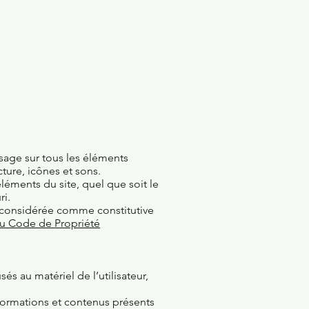
usage sur tous les éléments
cture, icônes et sons.
léments du site, quel que soit le
ri.
a considérée comme constitutive
 du Code de Propriété
 au matériel de l’utilisateur,
nformations et contenus présents