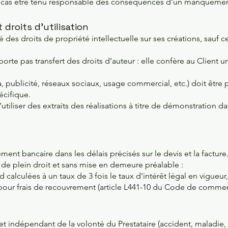
n cas être tenu responsable des conséquences d’un manquement
t droits d’utilisation
té des droits de propriété intellectuelle sur ses créations, sauf 
rte pas transfert des droits d’auteur : elle confère au Client un 
a, publicité, réseaux sociaux, usage commercial, etc.) doit être 
écifique.
d’utiliser des extraits des réalisations à titre de démonstration 
ment bancaire dans les délais précisés sur le devis et la facture
 de plein droit et sans mise en demeure préalable :
d calculées à un taux de 3 fois le taux d’intérêt légal en vigueur,
 pour frais de recouvrement (article L441-10 du Code de commer
t indépendant de la volonté du Prestataire (accident, maladie, 