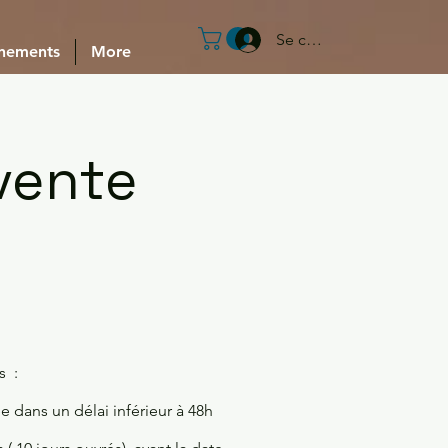
Se connecter
nements
More
vente
s :
dans un délai inférieur à 48h