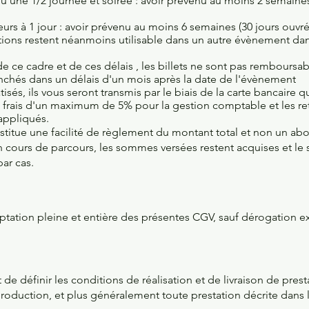
ou une 1/2 journée et soirée : avoir prévenu au moins 2 semaines
ieurs à 1 jour : avoir prévenu au moins 6 semaines (30 jours ouvr
ations restent néanmoins utilisable dans un autre évènement​ da
e ce cadre et de ces délais , les billets ne sont pas remboursab
chés dans un délais d'un mois après la date de l'évènement
s, ils vous seront transmis par le biais de la carte bancaire qu
 frais d'un maximum de 5% pour la gestion comptable et les ret
appliqués.
stitue une facilité de règlement du montant total et non un ab
en cours de parcours, les sommes versées restent acquises et le
ar cas.
ation pleine et entière des présentes CGV, sauf dérogation ex
e définir les conditions de réalisation et de livraison de prest
oduction, et plus généralement toute prestation décrite dans l