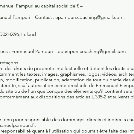
mmanuel Pampuri au capital social de € –
manuel Pampuri – Contact :
epampuri.coaching@gmail.com
.
 D02HX96, Ireland
nées : Emmanuel Pampuri –
epampuri.coaching@gmail.com
trefaçons.
des droits de propriété intellectuelle et détient les droits d’
notamment les textes, images, graphismes, logos, vidéos, archite
n, modification, publication, adaptation de tout ou partie des é
interdite, sauf autorisation écrite préalable de Emmanuel Pampu
 du site ou de l’un quelconque des éléments qu’il contient ser
conformément aux dispositions des articles
L.335-2 et suivants
tenu pour responsable des dommages directs et indirects causés
manuelpampuri.fr
.
sponsabilité quant à l’utilisation qui pourrait être faite des i