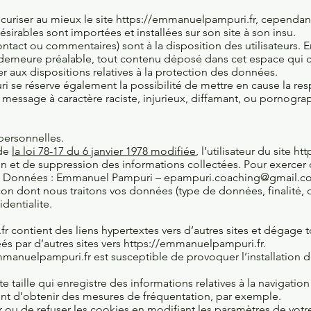
uriser au mieux le site
https://emmanuelpampuri.fr
, cependant
irables sont importées et installées sur son site à son insu.
ontact ou commentaires) sont à la disposition des utilisateurs.
demeure préalable, tout contenu déposé dans cet espace qui con
er aux dispositions relatives à la protection des données.
se réserve également la possibilité de mettre en cause la resp
e message à caractère raciste, injurieux, diffamant, ou pornogra
personnelles.
 de
la loi 78-17 du 6 janvier 1978 modifiée
, l’utilisateur du site
htt
on et de suppression des informations collectées. Pour exercer
es Données : Emmanuel Pampuri –
epampuri.coaching@gmail.c
çon dont nous traitons vos données (type de données, finalité, d
dentialite.
fr
contient des liens hypertextes vers d’autres sites et dégage 
és par d’autres sites vers
https://emmanuelpampuri.fr
.
mmanuelpampuri.fr
est susceptible de provoquer l’installation d
e taille qui enregistre des informations relatives à la navigation 
t d’obtenir des mesures de fréquentation, par exemple.
er ou de refuser les cookies en modifiant les paramètres de vot