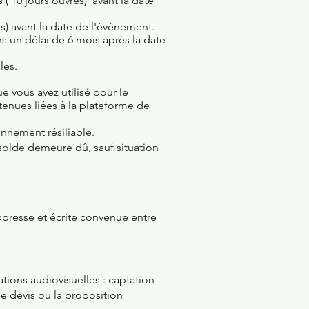
 ( 10 jours ouvrés) avant la date
és) avant la date de l'évènement.
ns un délai de 6 mois après la date
les.
e vous avez utilisé pour le
enues liées à la plateforme de
onnement résiliable.
 solde demeure dû, sauf situation
presse et écrite convenue entre
ations audiovisuelles : captation
e devis ou la proposition