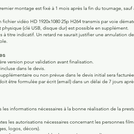
remier montage est fixé à 1 mois après la fin du tournage, sauf 
 fichier vidéo HD 1920x1080 25p H264 transmis par voie dématér
t physique (clé USB, disque dur) est possible en supplément.
s à titre indicatif. Un retard ne saurait justifier une annulatio
ble.
hes
re version pour validation avant finalisation.
 incluse dans le devis.
plémentaire ou non prévue dans le devis initial sera facturée a
t être formulée par écrit (email) dans un délai de 7 jours aprè
s les informations nécessaires à la bonne réalisation de la prest
utes les autorisations nécessaires concernant les personnes film
s, logos, décors).