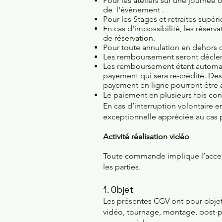
Pour les ateliers sur une journée 
de l'évènement .
Pour les Stages et retraites supér
En cas d'impossibilité, les réserv
de réservation.​
Pour toute annulation en dehors d
Les remboursement seront déclen
Les remboursement étant automatisé
payement qui sera re-crédité. Des
payement en ligne pourront être 
Le paiement en plusieurs fois con
En cas d’interruption volontaire 
exceptionnelle appréciée au cas p
Activité réalisation vidéo
Toute commande implique l’accept
les parties.
1. Objet
Les présentes CGV ont pour objet d
vidéo, tournage, montage, post-pr