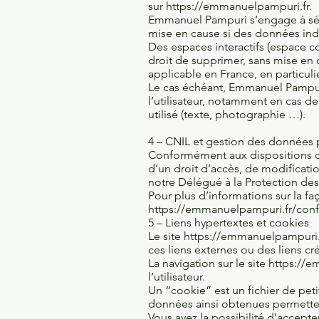
sur
https://emmanuelpampuri.fr
.
Emmanuel Pampuri s’engage à séc
mise en cause si des données indés
Des espaces interactifs (espace c
droit de supprimer, sans mise en 
applicable en France, en particuli
Le cas échéant, Emmanuel Pampuri 
l’utilisateur, notamment en cas d
utilisé (texte, photographie …).
4 – CNIL et gestion des données 
Conformément aux dispositions
d’un droit d’accès, de modificati
notre Délégué à la Protection d
Pour plus d’informations sur la fa
https://emmanuelpampuri.fr/confi
5 – Liens hypertextes et cookies
Le site
https://emmanuelpampuri.
ces liens externes ou des liens cré
La navigation sur le site
https://e
l’utilisateur.
Un “cookie” est un fichier de petit
données ainsi obtenues permetten
Vous avez la possibilité d’accept