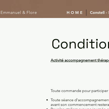
Emmanuel
& Flore
H O M E
Constell -
Conditio
Activité accompagnement thérapeut
Toute commande pour participer 
Toute séance d'accompagnement in
avant son commencement rester