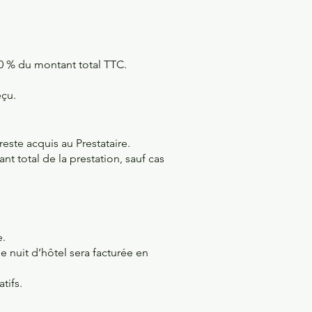
0 % du montant total TTC.
eçu.
este acquis au Prestataire.
t total de la prestation, sauf cas
e.
e nuit d’hôtel sera facturée en
tifs.