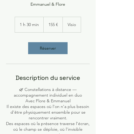
Emmanuel & Flore
155
euros
1 h 30 min
1
155 €
Visio
3
0
m
i
Réserver
n
Description du service
🌿 Constellations à distance —
accompagnement individuel en duo
Avec Flore & Emmanuel
Il existe des espaces où l’on n’a plus besoin
d’être physiquement ensemble pour se
rencontrer vraiment.
Des espaces où la présence traverse l’écran,
où le champ se déploie, où l’invisible