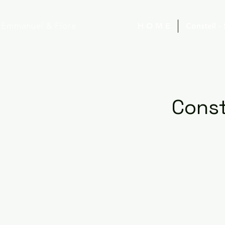
Emmanuel
& Flore
H O M E
Constell -
Const