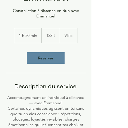
Constellation à distance en duo avec
Emmanuel
122
euros
1 h 30 min
1
122 €
Visio
3
0
m
i
Réserver
n
Description du service
Accompagnement en individuel à distance
— avec Emmanuel
Certaines dynamiques agissent en toi sans
que tu en aies conscience : répétitions,
blocages, loyautés invisibles, charges
émotionnelles qui influencent tes choix et