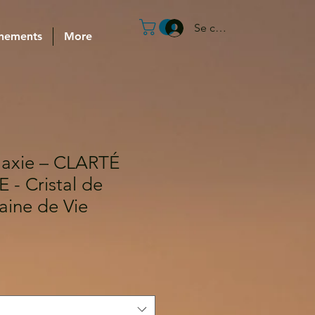
Se connecter
nements
More
laxie – CLARTÉ
- Cristal de
aine de Vie
motionnel