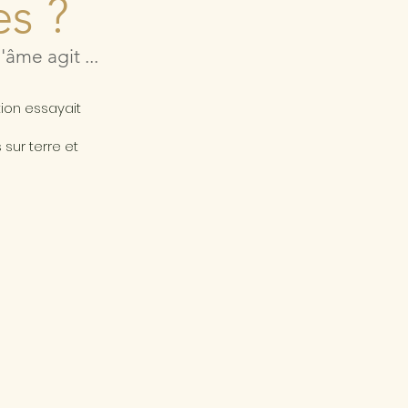
es ?
âme agit ...
a
tion essayait
sur terre et