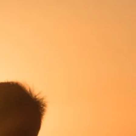
: au choix – Longueur 50 cm
rifiée énergétiquement avant
 & intuitive – Les Galaxies