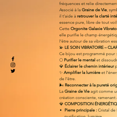
fréquences et relie directement
Associé à la
Graine de Vie
, sym
il t’aide à
retrouver la clarté int
essence pure, libre de tout voil
Cette
Orgonite Galaxie Vibrato
elle purifie le champ énergétiqu
l’être autour de sa vibration ess
💫
LE SOIN VIBRATOIRE – CLA
Ce bijou est programmé pour :
🌕
Purifier le mental
et dissoudr
💎
Éclairer le chemin intérieur
p
✨
Amplifier la lumière
et l’éner
de l’être.
🌬️
Reconnecter à la pureté orig
La
Graine de Vie
agit comme un
création consciente, ramenant à 
💎
COMPOSITION ÉNERGÉTIQ
Pierre principale :
Cristal de
purification, lumière.