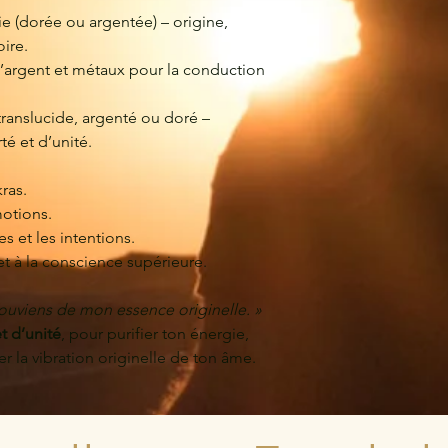
e (dorée ou argentée) – origine,
oire.
d’argent et métaux pour la conduction
ranslucide, argenté ou doré –
té et d’unité.
kras.
motions.
s et les intentions.
et à la conscience supérieure.
souviens de mon essence originelle. »
t d’unité
, pour purifier ton énergie,
er la vibration originelle de ton âme.