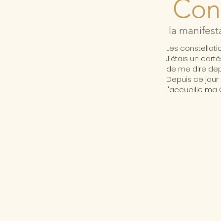
Cons
la manifest
Les constellat
J'étais un cart
de me dire depu
Depuis ce jour 
j'accueille ma 