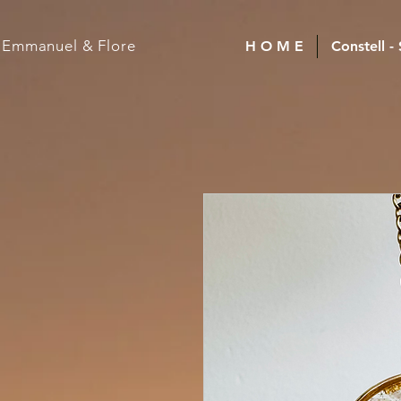
Emmanuel
& Flore
H O M E
Constell -