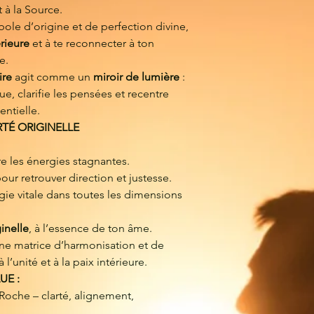
Chaîne ou cordon
 à la Source.
Programmée et pu
bole d’origine et de perfection divine,
envoi
érieure
et à te reconnecter à ton
Création artisanale
e.
Vibratoires
ire
agit comme un
miroir de lumière
:
e, clarifie les pensées et recentre
entielle.
RTÉ ORIGINELLE
e les énergies stagnantes.
our retrouver direction et justesse.
gie vitale dans toutes les dimensions
inelle
, à l’essence de ton âme.
e matrice d’harmonisation et de
l’unité et à la paix intérieure.
UE :
 Roche – clarté, alignement,