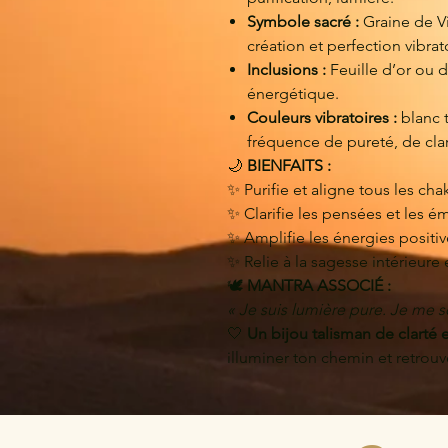
Symbole sacré :
Graine de Vi
création et perfection vibrat
Inclusions :
Feuille d’or ou 
énergétique.
Couleurs vibratoires :
blanc t
fréquence de pureté, de clar
🌙
BIENFAITS :
✨ Purifie et aligne tous les cha
✨ Clarifie les pensées et les é
✨ Amplifie les énergies positive
✨ Relie à la sagesse intérieure 
🕊️
MANTRA ASSOCIÉ :
« Je suis lumière pure. Je me 
🤍
Un bijou talisman de clarté e
illuminer ton chemin et retrouv