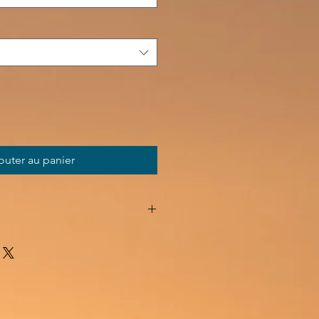
outer au panier
UES :
alaxie 30 mm
de Vie (dorée ou argentée)
 Roche naturel
 d’or ou d’argent et résine