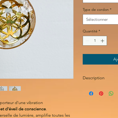
Type de cordon
*
Sélectionner
Quantité
*
Aj
Description
✨
DÉTAILS TECHNIQ
Pendentif :
Maxi G
Symbole :
Graine 
porteur d’une vibration
Pierre :
Cristal de
et d’éveil de conscience
.
Inclusions :
Feuille
verselle de lumière, amplifie toutes les
cristalline