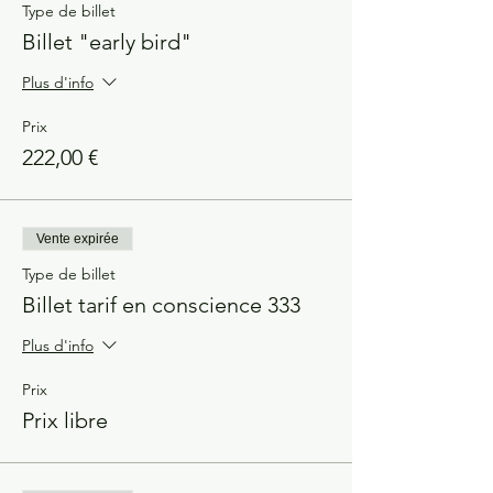
s'engager sur la durée et faire le cycle
Type de billet
complet.
Billet "early bird"
Plus d'info
Prix
222,00 €
Vente expirée
Type de billet
Billet tarif en conscience 333
Plus d'info
Prix
Prix libre