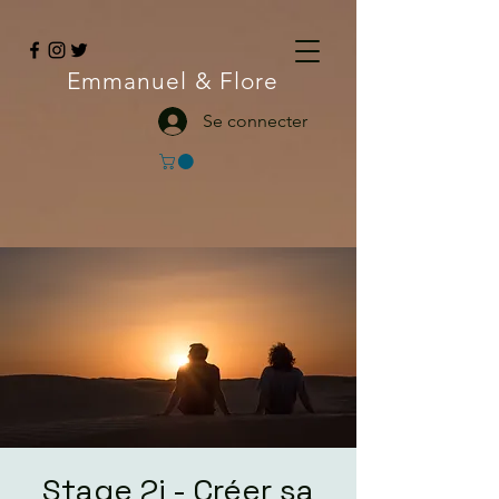
Emmanuel
& Flore
Se connecter
Stage 2j - Créer sa