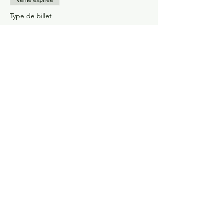
Type de billet
Résa 50% acompte billet std
Prix
133,00 €
Partager cet événement
Constellations Familiales ?
la manifestation la plus
fulgurante pour observer
comment l'âme agit ...