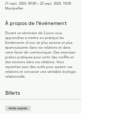
21 sept. 2024, 09:00 – 22 sept. 2024, 18:00
Montpellier
À propos de l'événement
Durant ce séminaire de 2 jours vous
apprendrez à mettre en pratique les
fondements d'une vie plus sereine et plus
épanouissante dans vos relations et dans
votre facon de communiquer. Des exercises
pratico pratiques pour sortir des conflits et
des tensions dans vos relations. Vous
repartirez avec des outils pour assainir vos
relations et concevoir une véritable écologie
relationnelle.
Ce séminaire fait partie d'un cycle de 3 qui
s'appelle "créer sa vie" il est conseillé de
Billets
faire les 3 stages pour en tirer tous les
bénéfices. Je vous propose un tarif
préférentiel et un règlement écheloné sur 6
Vente expirée
mois pour celles et ceux qui veulent