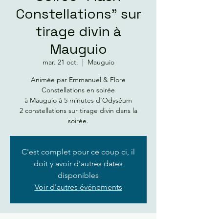
Constellations" sur
tirage divin à
Mauguio
mar. 21 oct.
  |  
Mauguio
Animée par Emmanuel & Flore
Constellations en soirée
à Mauguio à 5 minutes d'Odyséum
2 constellations sur tirage divin dans la
soirée.
C'est complet pour ce coup ci, il
doit y avoir d'autres dates
disponibles
Voir d'autres événements