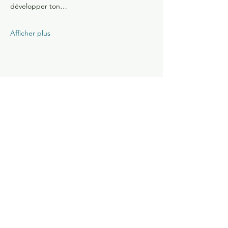
développer ton…
Afficher plus
Partager cet événement
Constellations Familiales ?
la manifestation la plus
fulgurante pour observer
comment l'âme agit ...
Les constellations sont venues à moi
en Mars 2017 dans le désert du