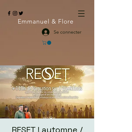
Emmanuel
& Flore
Se connecter
RESET ! automne /