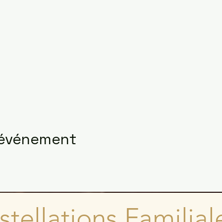
 événement
tellations Familial