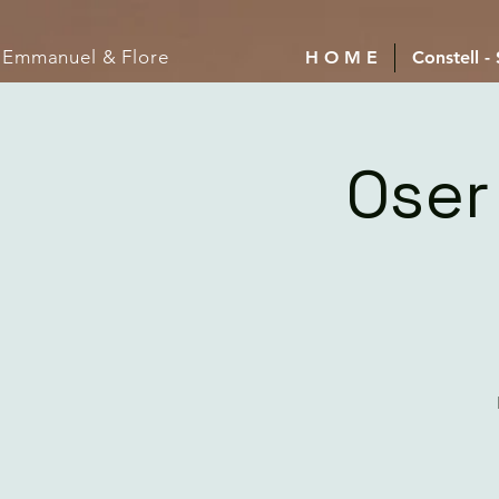
Emmanuel
& Flore
H O M E
Constell -
Oser