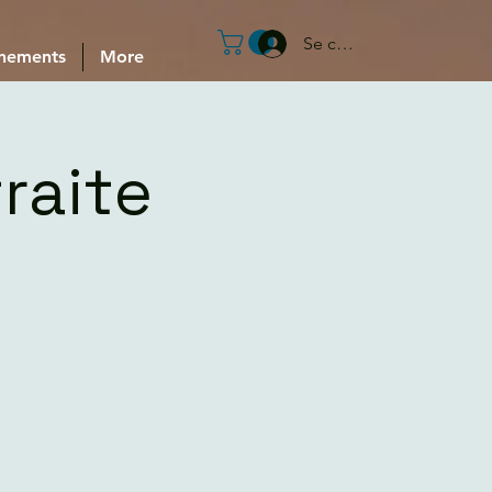
Se connecter
nements
More
raite
…