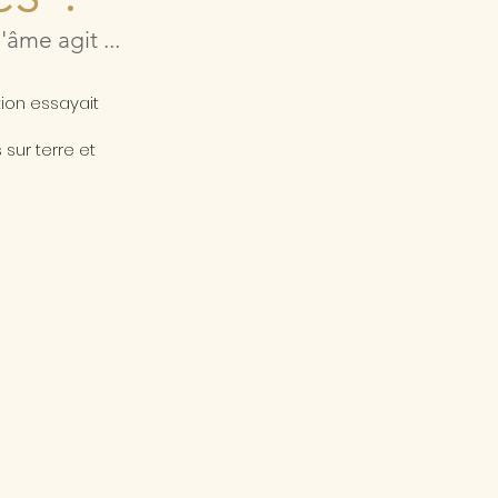
âme agit ...
a
tion essayait
sur terre et