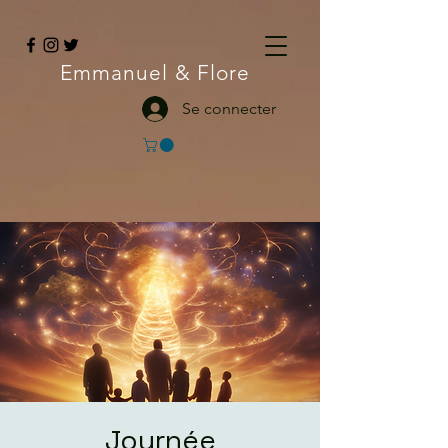
Emmanuel
& Flore
Se connecter
Journée