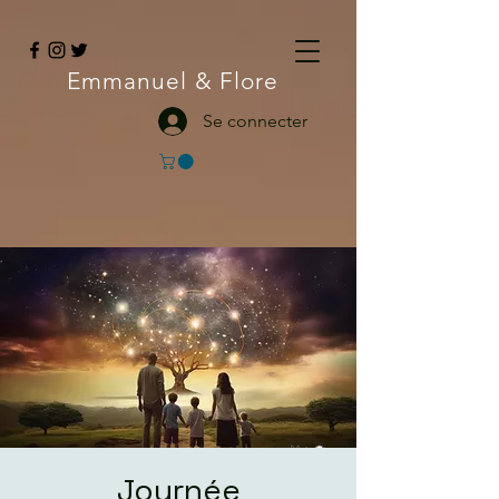
Emmanuel
& Flore
Se connecter
Journée