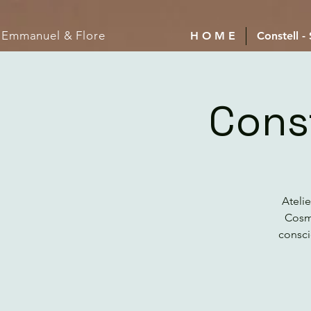
Emmanuel
& Flore
H O M E
Constell -
Cons
Ateli
Cosmi
consci