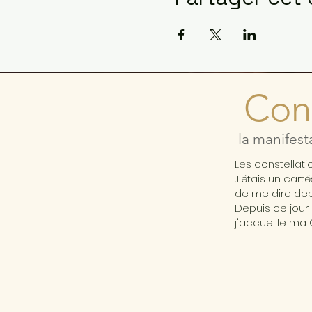
Cons
la manifest
Les constellat
J'étais un cart
de me dire depu
Depuis ce jour 
j'accueille ma 