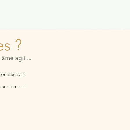
es ?
âme agit ...
a
tion essayait
sur terre et