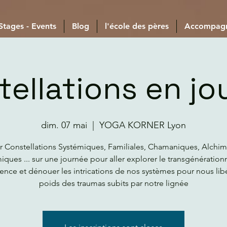
 Stages - Events
Blog
l'école des pères
Accompag
tellations en jo
dim. 07 mai
  |  
YOGA KORNER Lyon
er Constellations Systémiques, Familiales, Chamaniques, Alchim
ques ... sur une journée pour aller explorer le transgénération
ence et dénouer les intrications de nos systèmes pour nous lib