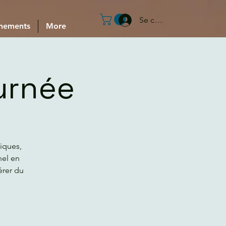
Se connecter
nements
More
urnée
iques,
nel en
érer du