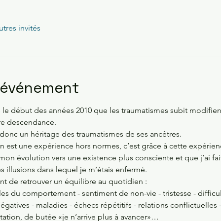
utres invités
l'événement
s le début des années 2010 que les traumatismes subit modifie
re descendance. 

onc un héritage des traumatismes de ses ancêtres. 

ion est une expérience hors normes, c’est grâce à cette expérien
mon évolution vers une existence plus consciente et que j’ai fai
s illusions dans lequel je m’étais enfermé.
t de retrouver un équilibre au quotidien :

es du comportement - sentiment de non-vie - tristesse - difficul
 négatives - maladies - échecs répétitifs - relations conflictuelles -
mitation, de butée «je n’arrive plus à avancer»…