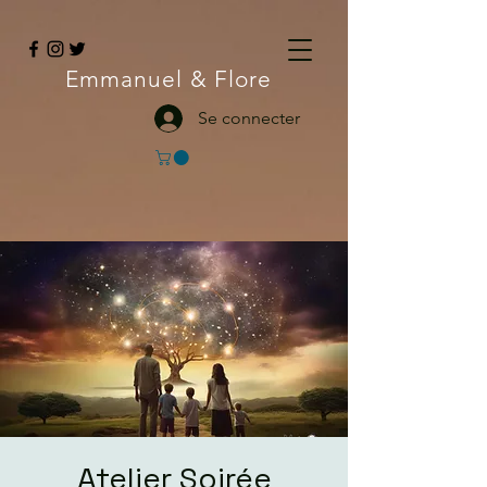
Emmanuel
& Flore
Se connecter
Atelier Soirée