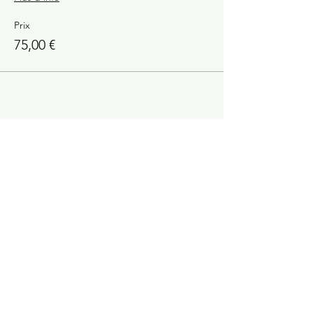
Prix
75,00 €
Partager cet événement
Constellations Familiales ?
la manifestation la plus
fulgurante pour observer
comment l'âme agit ...