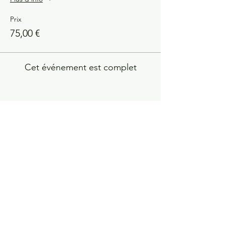
Prix
75,00 €
Cet événement est complet
Partager cet événement
Constellations Familiales ?
la manifestation la plus
fulgurante pour observer