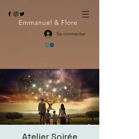
Emmanuel
& Flore
Se connecter
Atelier Soirée