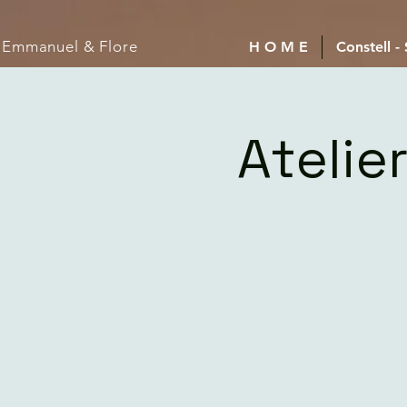
Emmanuel
& Flore
H O M E
Constell -
Atelie