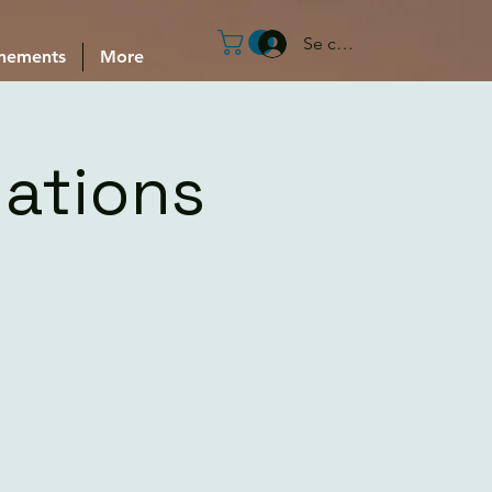
Se connecter
nements
More
lations