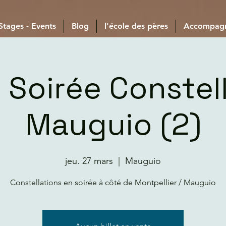
 Stages - Events
Blog
l'école des pères
Accompag
r Soirée Constel
Mauguio (2)
jeu. 27 mars
  |  
Mauguio
Constellations en soirée à côté de Montpellier / Mauguio