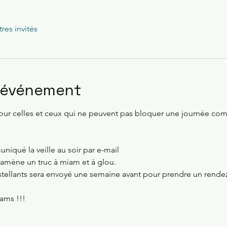
tres invités
l'événement
our celles et ceux qui ne peuvent pas bloquer une journée compl
niqué la veille au soir par e-mail 
 amène un truc à miam et à glou.
stellants sera envoyé une semaine avant pour prendre un rende
pams !!!