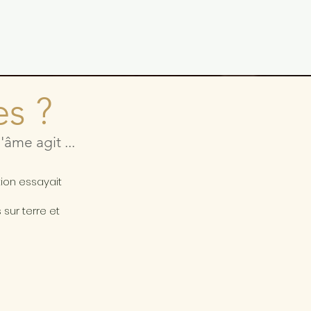
es ?
âme agit ...
a
tion essayait
sur terre et