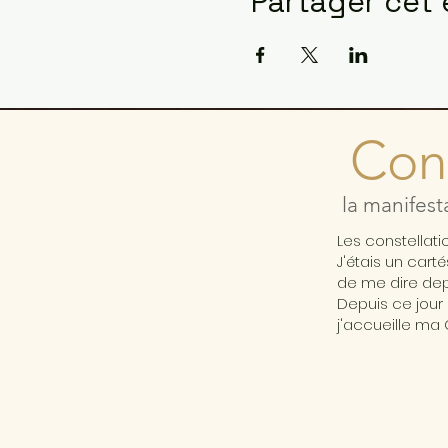
Partager cet
Cons
la manifest
Les constellat
J'étais un cart
de me dire depu
Depuis ce jour 
j'accueille ma 