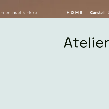
Emmanuel
& Flore
H O M E
Constell -
Atelie