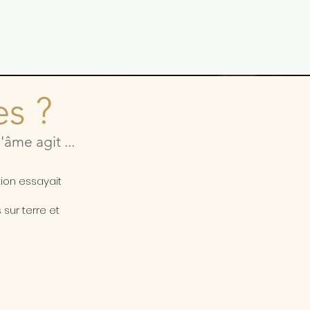
es ?
âme agit ...
a
tion essayait
sur terre et