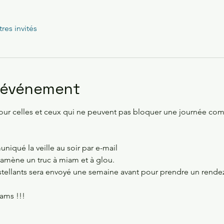
tres invités
l'événement
our celles et ceux qui ne peuvent pas bloquer une journée compl
niqué la veille au soir par e-mail 
 amène un truc à miam et à glou.
stellants sera envoyé une semaine avant pour prendre un rende
pams !!!