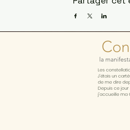
Partager cet
Cons
la manifest
Les constellat
J'étais un cart
de me dire depu
Depuis ce jour 
j'accueille ma 