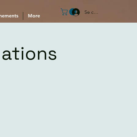
Se connecter
nements
More
lations