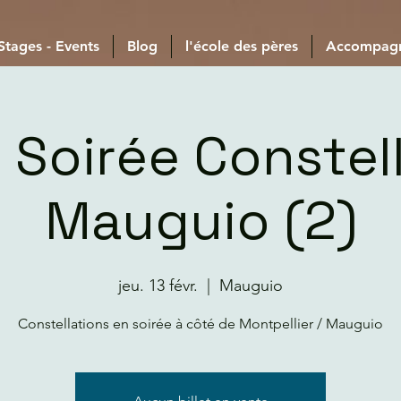
 Stages - Events
Blog
l'école des pères
Accompag
r Soirée Constel
Mauguio (2)
jeu. 13 févr.
  |  
Mauguio
Constellations en soirée à côté de Montpellier / Mauguio