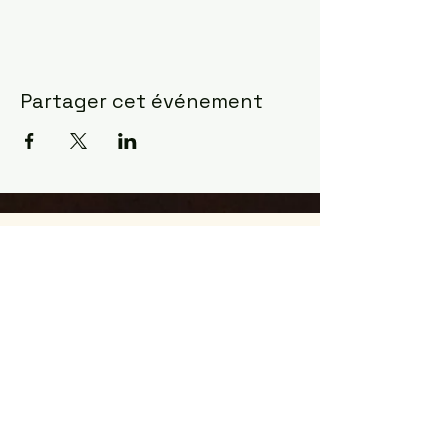
Partager cet événement
Constellations Familiales ?
la manifestation la plus
fulgurante pour observer
comment l'âme agit ...
Les constellations sont venues à moi
en Mars 2017 dans le désert du
Sahara
J'étais un cartésien indécrotable et
j'avais du mal à valider ce que mon
intuition essayait de me dire depuis