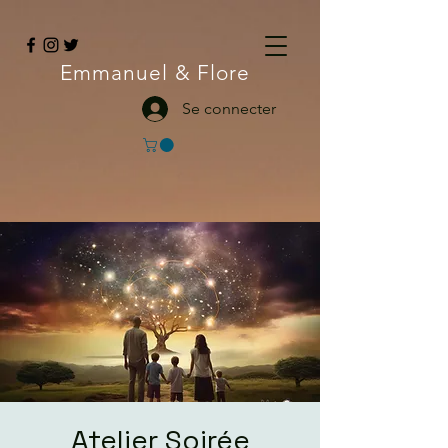
Emmanuel
& Flore
Se connecter
Atelier Soirée