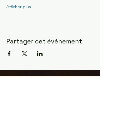
Afficher plus
Partager cet événement
Constellations Familiales ?
la manifestation la plus
fulgurante pour observer
comment l'âme agit ...
Les constellations sont venues à moi
en Mars 2017 dans le désert du
Sahara
J'étais un cartésien indécrotable et