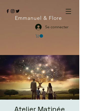
Emmanuel
& Flore
Se connecter
Atelier Matinée