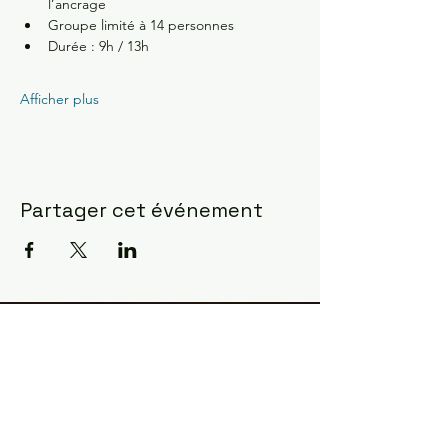
l’ancrage 
Groupe limité à 14 personnes 
Durée : 9h / 13h
Afficher plus
Partager cet événement
Constellations Familiales ?
la manifestation la plus
fulgurante pour observer
comment l'âme agit ...