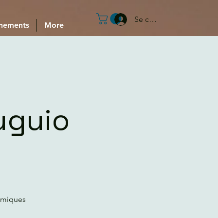
Se connecter
nements
More
uguio
smiques