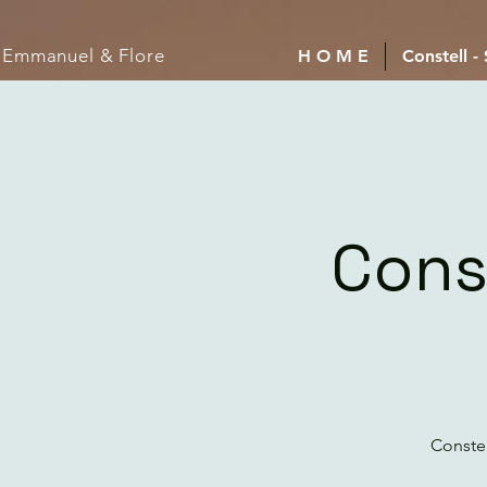
Emmanuel
& Flore
H O M E
Constell -
Cons
Conste