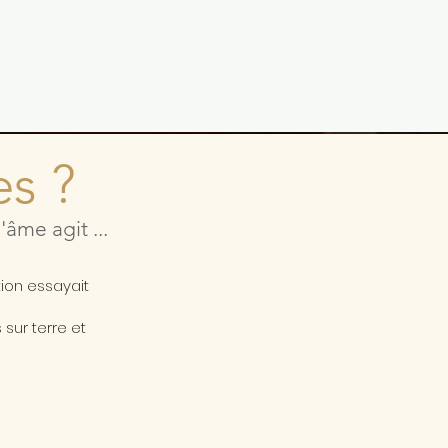
es ?
âme agit ...
a
tion essayait
sur terre et