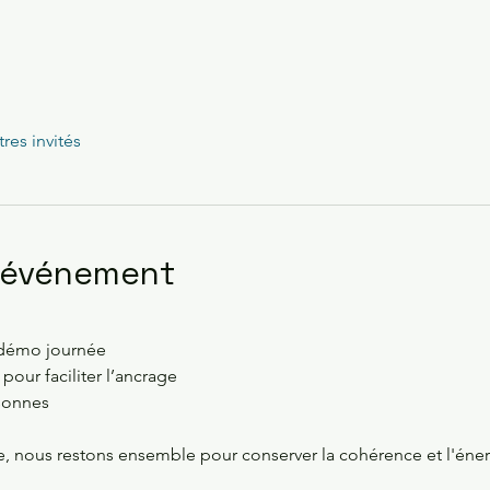
tres invités
l'événement
a démo journée 
our faciliter l’ancrage 
sonnes 
e, nous restons ensemble pour conserver la cohérence et l'éne