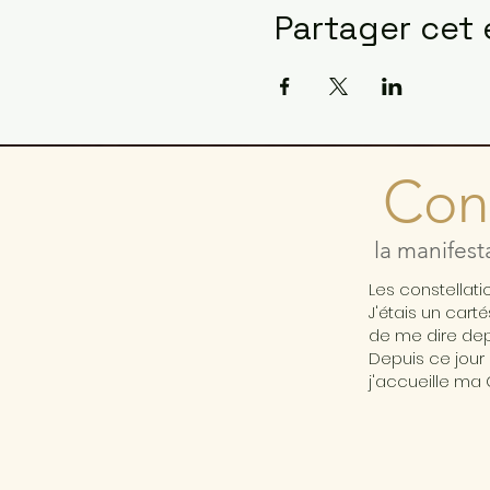
Partager cet
Cons
la manifest
Les constellat
J'étais un cart
de me dire depu
Depuis ce jour 
j'accueille ma 