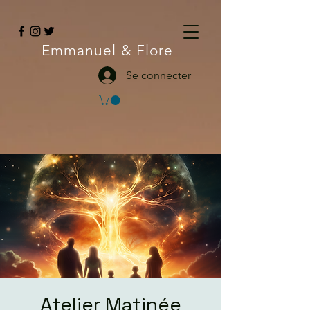
Emmanuel
& Flore
Se connecter
Atelier Matinée