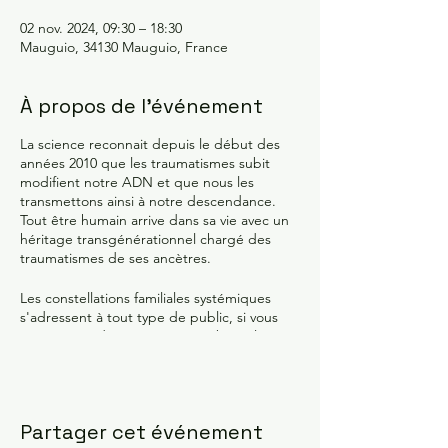
02 nov. 2024, 09:30 – 18:30
Mauguio, 34130 Mauguio, France
À propos de l'événement
La science reconnait depuis le début des
années 2010 que les traumatismes subit
modifient notre ADN et que nous les
transmettons ainsi à notre descendance.
Tout être humain arrive dans sa vie avec un
héritage transgénérationnel chargé des
traumatismes de ses ancètres.
Les constellations familiales systémiques
s'adressent à tout type de public, si vous
vous sentez dans une situation bancale, que
vous avez conscientisé certaines blessures
de rejet, d'abandon, de trahison,
d'humiliation ou encore d'injustice, si vous
avez du mal à trouver votre place dans votre
Partager cet événement
vie c'est surement le fait d'un héritage