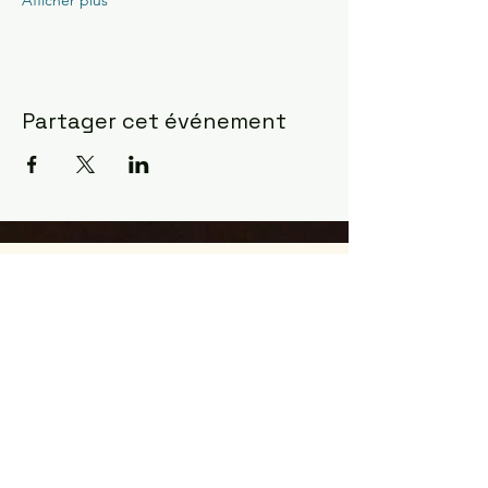
Partager cet événement
Constellations Familiales ?
la manifestation la plus
fulgurante pour observer
comment l'âme agit ...
Les constellations sont venues à moi
en Mars 2017 dans le désert du
Sahara
J'étais un cartésien indécrotable et
j'avais du mal à valider ce que mon