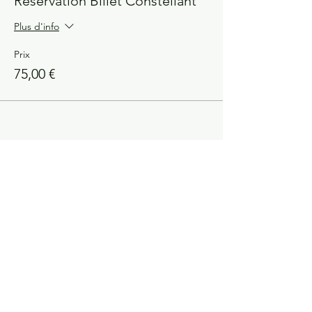
Réservation Billet Constellant
Plus d'info
Prix
75,00 €
Partager cet événement
Constellations Familiales ?
la manifestation la plus
fulgurante pour observer