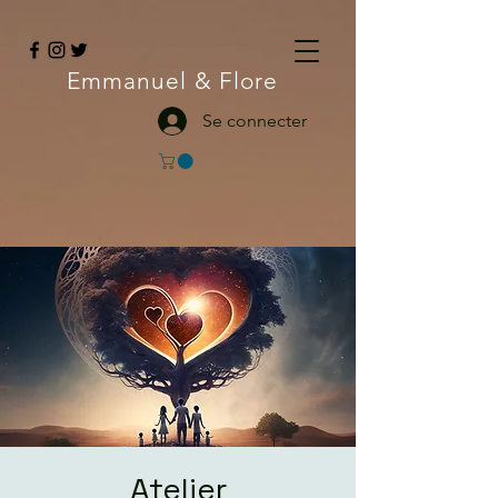
Emmanuel
& Flore
Se connecter
Atelier