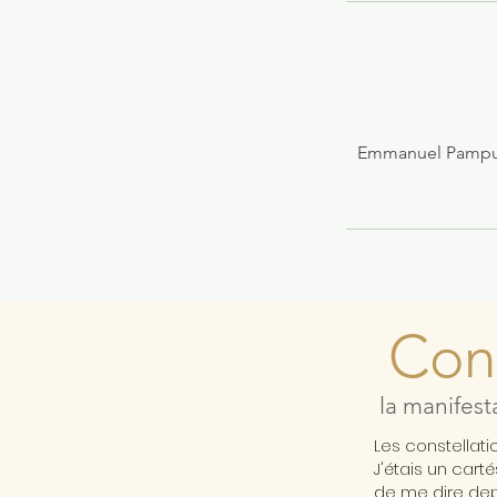
Emmanuel Pampuri
Cons
la manifest
Les constellat
J'étais un cart
de me dire depu