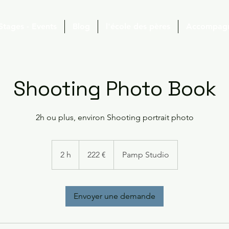
 Stages - Events
Blog
l'école des pères
Accompag
Shooting Photo Book
2h ou plus, environ Shooting portrait photo
222
euros
2 h
2
222 €
Pamp Studio
h
Envoyer une demande