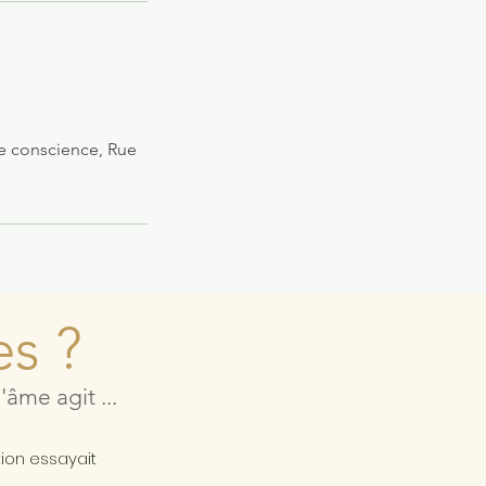
e conscience, Rue
es ?
âme agit ...
a
tion essayait