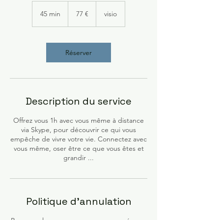
77
euros
45 min
4
77 €
visio
5
m
i
n
Réserver
Description du service
Offrez vous 1h avec vous même à distance
via Skype, pour découvrir ce qui vous
empêche de vivre votre vie. Connectez avec
vous même, oser être ce que vous êtes et
grandir ...
Politique d'annulation