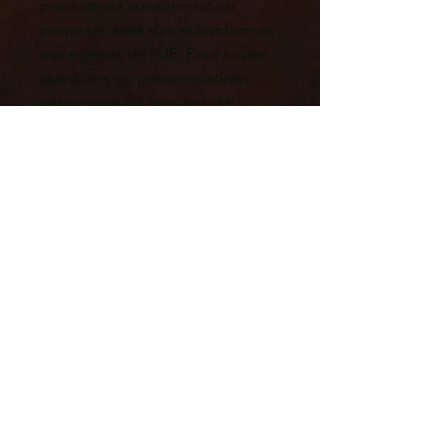
produits de consommation 
proposés sont sûrs et conformes 
aux normes de l'UE. Pour toutes 
questions ou préoccupations 
concernant les mesures de 
sécurité des produits, veuillez 
contacter notre représentant 
européen à 
gpsr@sindenventures.com
. Vous 
pouvez également nous écrire à 
Mas des Pères 34130 Mauguio
 ou 
Markou Evgenikou 11, Mesa
Geitonia, 4002, Limassol, Cyprus.
Constellations Familiales ?