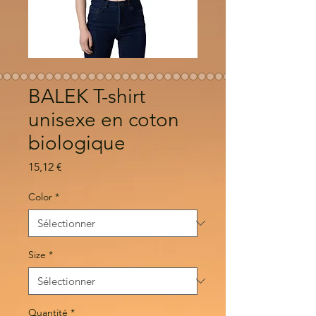
BALEK T-shirt
unisexe en coton
biologique
Prix
15,12 €
Color
*
Size
*
Quantité
*