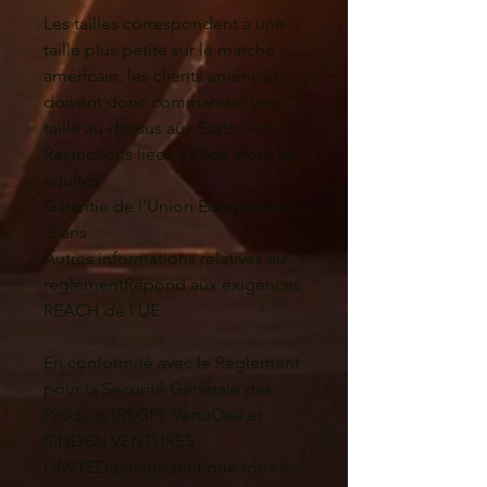
Les tailles correspondent à une 
taille plus petite sur le marché 
américain, les clients américains 
doivent donc commander une 
taille au-dessus aux États-Unis.
Restrictions liées à l'âge :Pour les 
adultes
Garantie de l'Union Européenne 
:2 ans
Autres informations relatives au 
règlementRépond aux exigences 
REACH de l'UE.
En conformité avec le Règlement 
pour la Sécurité Générale des 
Produits (RSGP), 
VertuOse
 et 
SINDEN VENTURES
LIMITED
garantissent que tous les 