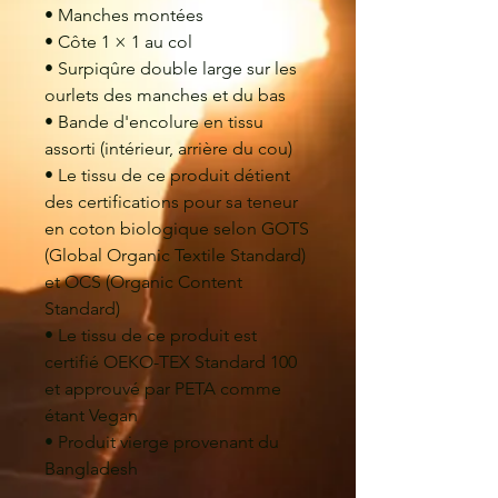
• Manches montées
• Côte 1 × 1 au col
• Surpiqûre double large sur les 
ourlets des manches et du bas
• Bande d'encolure en tissu 
assorti (intérieur, arrière du cou)
• Le tissu de ce produit détient 
des certifications pour sa teneur 
en coton biologique selon GOTS 
(Global Organic Textile Standard) 
et OCS (Organic Content 
Standard)
• Le tissu de ce produit est 
certifié OEKO-TEX Standard 100 
et approuvé par PETA comme 
étant Vegan
• Produit vierge provenant du 
Bangladesh