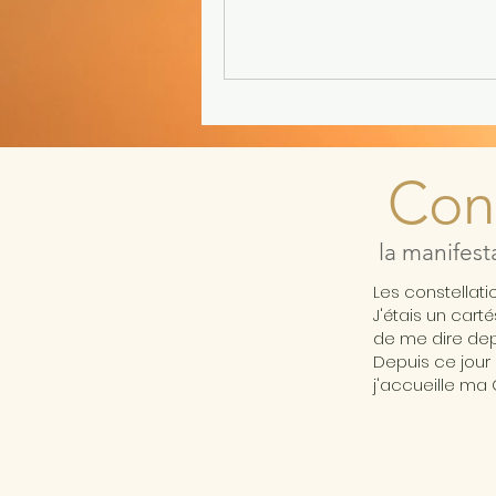
Cons
la manifest
Les constellat
J'étais un cart
de me dire depu
Depuis ce jour 
j'accueille ma 