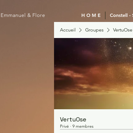
Emmanuel
& Flore
H O M E
Constell -
Accueil
Groupes
VertuOse
VertuOse
Privé
·
9 membres