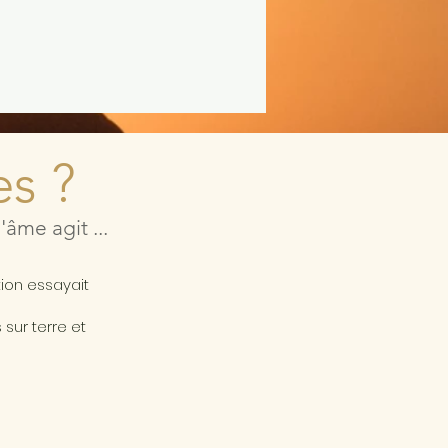
es ?
âme agit ...
a
tion essayait
sur terre et