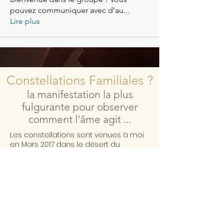
pouvez communiquer avec d'au
...
Lire plus
Constellations Familiales ?
la manifestation la plus
fulgurante pour observer
comment l'âme agit ...
Les constellations sont venues à moi
en Mars 2017 dans le désert du
Sahara
J'étais un cartésien indécrotable et
j'avais du mal à valider ce que mon
intuition essayait de me dire depuis
des années. J'avais besoin de "voir
pour croire"
Depuis ce jour ma vision du monde et
de la vie a changé. Je garde les pieds