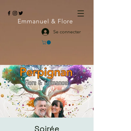
Emmanuel
& Flore
Se connecter
Soirée