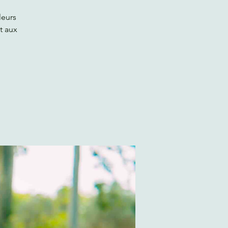
leurs
t aux