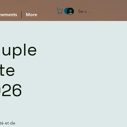
Se connecter
nements
More
ouple
te
026
té et de