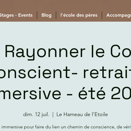
 Stages - Events
Blog
l'école des pères
Accompag
 Rayonner le C
onscient- retrai
mersive - été 2
dim. 12 juil.
  |  
Le Hameau de l'Etoile
e immersive pour faire du lien un chemin de conscience, de véri