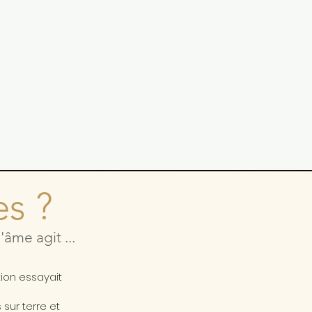
es ?
âme agit ...
a
tion essayait
sur terre et