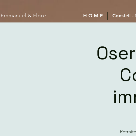
Emmanuel
& Flore
H O M E
Constell -
Oser
C
im
Retrait