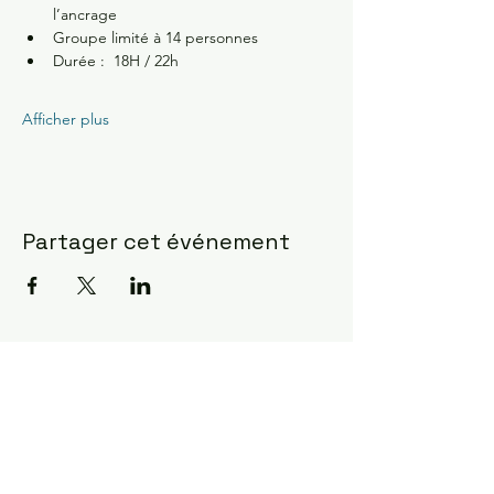
l’ancrage 
Groupe limité à 14 personnes 
Durée :  18H / 22h
Afficher plus
Partager cet événement
Constellations Familiales ?
la manifestation la plus
fulgurante pour observer
comment l'âme agit ...