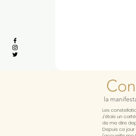
Cons
la manifest
Les constellat
J'étais un cart
de me dire depu
Depuis ce jour 
j'accueille ma 