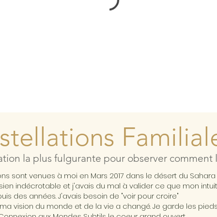
tellations Familial
ation la plus fulgurante pour observer comment l'
ions sont venues à moi en Mars 2017 dans le désert du Sahar
ésien indécrotable et j'avais du mal à valider ce que mon intui
is des années. J'avais besoin de "voir pour croire"
ma vision du monde et de la vie a changé. Je garde les pieds 
Connexion aux Mondes Subtils le coeur grand ouvert ...