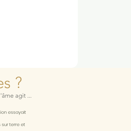
es ?
âme agit ...
a
tion essayait
sur terre et