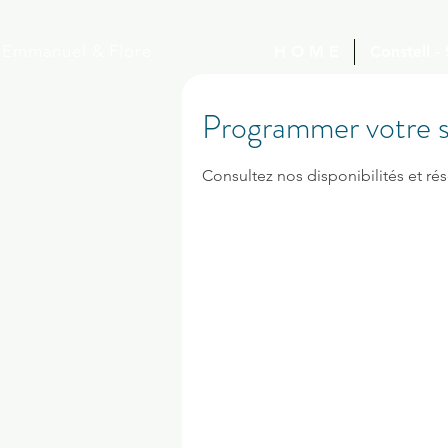
Emmanuel
& Flore
H O M E
Constell -
Programmer votre s
Consultez nos disponibilités et rés