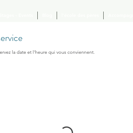
 Stages - Events
Blog
l'école des pères
Accompag
ervice
ervez la date et l'heure qui vous conviennent.