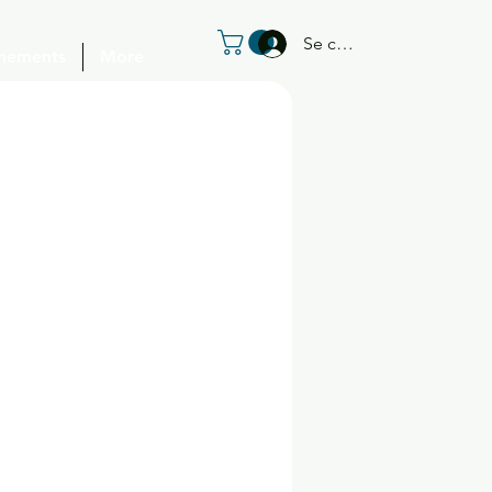
Se connecter
nements
More